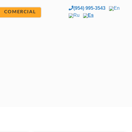
(954) 995-3543
En
COMERCIAL
Ru
Es