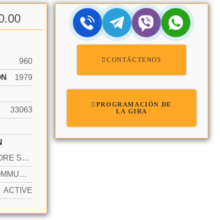
0.00
CONTÁCTENOS
960
ÓN
1979
PROGRAMACIÓN DE
33063
LA GIRA
N
2 OR MORE SPACES, ASSIGNED, GUEST
YES COMMUNITY
ACTIVE