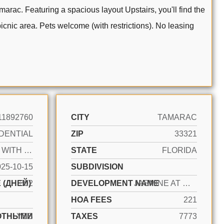
rac. Featuring a spacious layout Upstairs, you'll find the
icnic area. Pets welcome (with restrictions). No leasing
11892760
CITY
TAMARAC
DENTIAL
ZIP
33321
ACTIVE WITH CONTRACT
STATE
FLORIDA
025-10-15
SUBDIVISION
 (ДНЕЙ)
302
DEVELOPMENT NAME
JASMINE AT WOODMONT
HOA FEES
221
ОТНЫМИ
YES
TAXES
7773