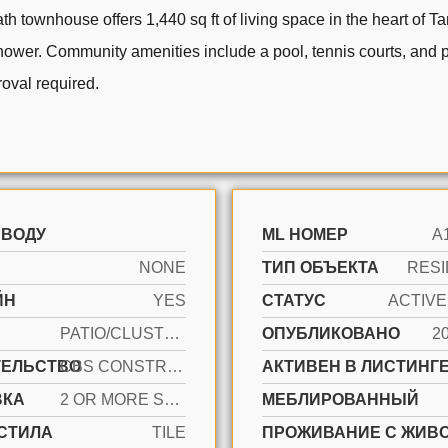
ownhouse offers 1,440 sq ft of living space in the heart of Tama
shower. Community amenities include a pool, tennis courts, and p
oval required.
 ВОДУ
ML НОМЕР
A
NONE
ТИП ОБЪЕКТА
RESI
ЙН
YES
СТАТУС
PATIO/CLUSTER
ОПУБЛИКОВАНО
2
ТЕЛЬСТВО
CBS CONSTRUCTION
АКТИВЕН В ЛИСТИНГЕ
ВКА
2 OR MORE SPACES, ADDITIONAL SPACES AVAILABLE, GUEST
МЕБЛИРОВАННЫЙ
СТИЛА
TILE
ПРОЖИВАНИЕ С ЖИВ