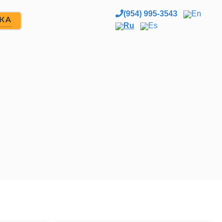
(954) 995-3543
En
ЖА
Ru
Es