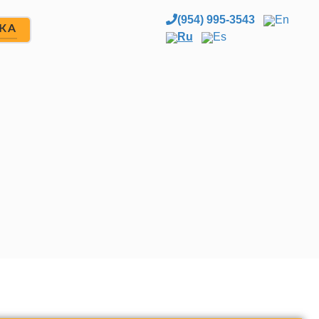
(954) 995-3543
En
ЖА
Ru
Es