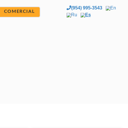
(954) 995-3543
En
COMERCIAL
Ru
Es