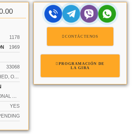
0.00
CONTÁCTENOS
1178
ÓN
1969
PROGRAMACIÓN DE
33068
LA GIRA
ATTACHED, ONE STORY
N
ADDITIONAL SPACES AVAILABLE, DRIVEWAY
YES
PENDING