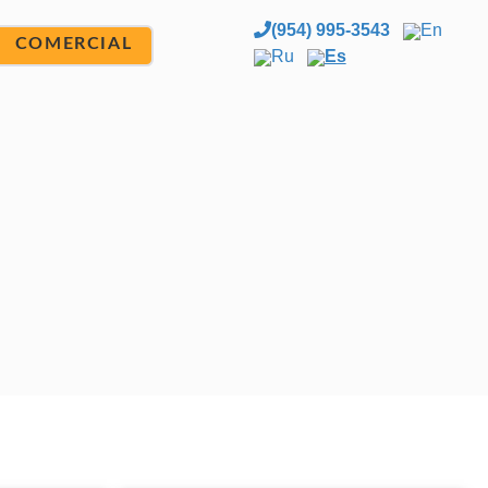
(954) 995-3543
En
COMERCIAL
Ru
Es