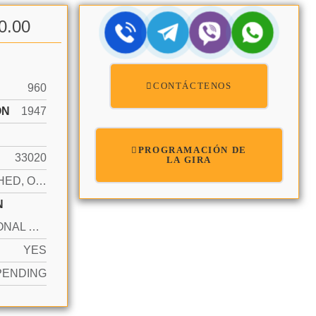
0.00
CONTÁCTENOS
960
ÓN
1947
PROGRAMACIÓN DE
33020
LA GIRA
DETACHED, ONE STORY
N
ADDITIONAL SPACES AVAILABLE, DRIVEWAY, OTHER, RV/BOAT PARKING
YES
PENDING