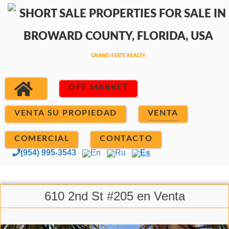
OFF MARKET
VENTA SU PROPIEDAD
VENTA
COMERCIAL
CONTACTO
(954) 995-3543
En
Ru
Es
610 2nd St #205 en Venta