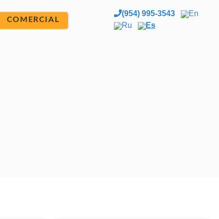
(954) 995-3543
En
COMERCIAL
Ru
Es