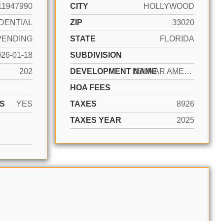
11947990
CITY
HOLLYWOOD
DENTIAL
ZIP
33020
PENDING
STATE
FLORIDA
026-01-18
SUBDIVISION
202
DEVELOPMENT NAME
BELMAR AMENDED
HOA FEES
S
YES
TAXES
8926
TAXES YEAR
2025