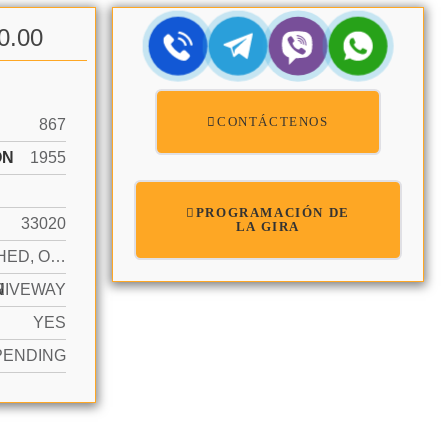
0.00
CONTÁCTENOS
867
ÓN
1955
PROGRAMACIÓN DE
33020
LA GIRA
DETACHED, ONE STORY
N
RIVEWAY
YES
PENDING