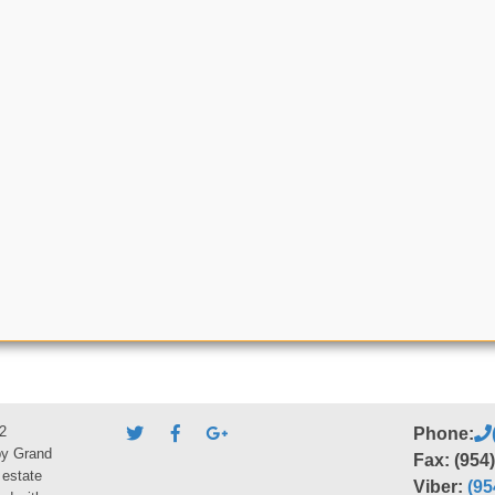
2
Phone:
by Grand
Fax: (954
 estate
Viber:
(95