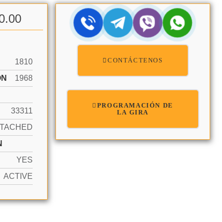
0.00
CONTÁCTENOS
1810
ÓN
1968
PROGRAMACIÓN DE
33311
LA GIRA
TTACHED
N
YES
ACTIVE