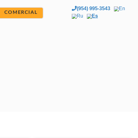
(954) 995-3543
En
COMERCIAL
Ru
Es