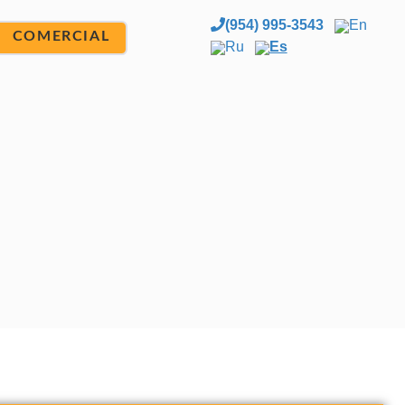
(954) 995-3543
En
COMERCIAL
Ru
Es